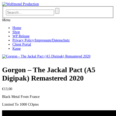
Skip
to
content
Menu
Home
Shop
WP Release
Privacy Policy/Impressum/Datenschutz
Client Portal
Kasse
Gorgon – The Jackal Pact (A5
Digipak) Remastered 2020
€
13,00
Black Metal From France
Limited To 1000 COpies