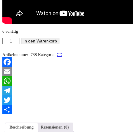
6 vorrätig
Gorgon
In den Warenkorb
-
The
Jackal
Artikelnummer:
738
Kategorie:
CD
Pact
(A5
Digipak)
Facebook
Remastered
2020
Email
Menge
WhatsApp
Telegram
Twitter
Teilen
Beschreibung
Rezensionen (0)