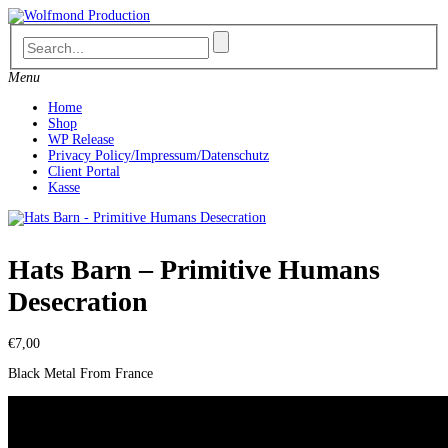
Skip
to
content
Menu
Home
Shop
WP Release
Privacy Policy/Impressum/Datenschutz
Client Portal
Kasse
Hats Barn – Primitive Humans
Desecration
€
7,00
Black Metal From France