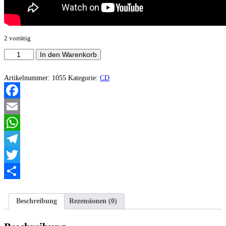
2 vorrätig
Hats
In den Warenkorb
Barn
-
Primitive
Artikelnummer:
1055
Kategorie:
CD
Humans
Desecration
Menge
Facebook
Email
WhatsApp
Telegram
Twitter
Teilen
Beschreibung
Rezensionen (0)