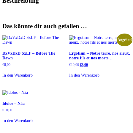
Beschreibung
Das könnte dir auch gefallen …
Angebot!
DxVxDxD SxLF – Before The
Ergotism – Notre terre, nos aieux,
Dawn
notre fils et nos morts…
Ursprünglicher
Aktueller
€
8,00
€
10,00
€
8,00
Preis
Preis
war:
ist:
In den Warenkorb
In den Warenkorb
€10,00
€8,00.
Idolos – Náa
€
10,00
In den Warenkorb