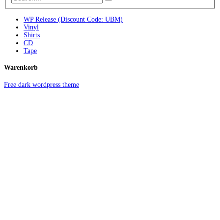
WP Release (Discount Code: UBM)
Vinyl
Shirts
CD
Tape
Warenkorb
Free dark wordpress theme