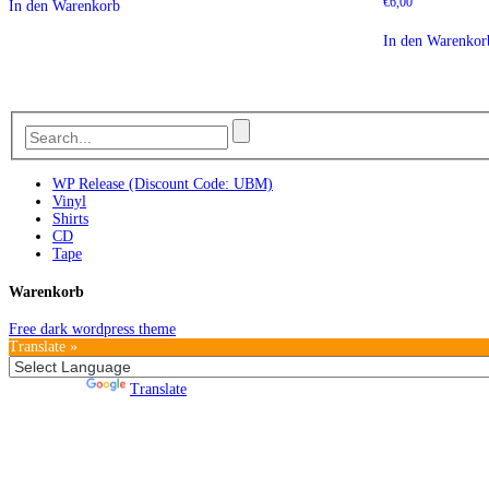
€
6,00
In den Warenkorb
In den Warenkor
WP Release (Discount Code: UBM)
Vinyl
Shirts
CD
Tape
Warenkorb
Free dark wordpress theme
Translate »
Powered by
Translate