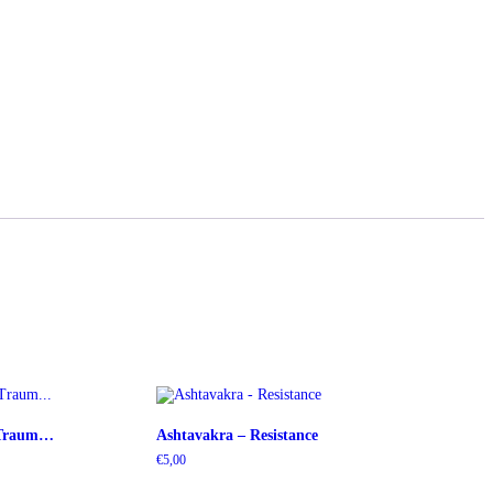
n Traum…
Ashtavakra – Resistance
€
5,00