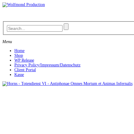
Skip
to
content
Menu
Home
Shop
WP Release
Privacy Policy/Impressum/Datenschutz
Client Portal
Kasse