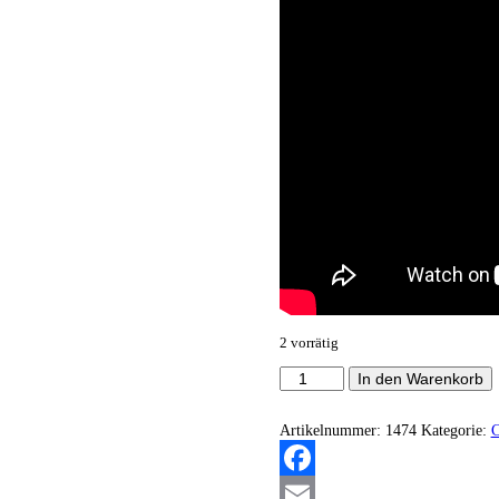
2 vorrätig
Horns
In den Warenkorb
-
Totendienst
VI
Artikelnummer:
1474
Kategorie:
-
Antiphonae
Omnes
Facebook
Mortum