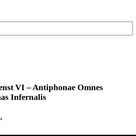
enst VI – Antiphonae Omnes
s Infernalis
94