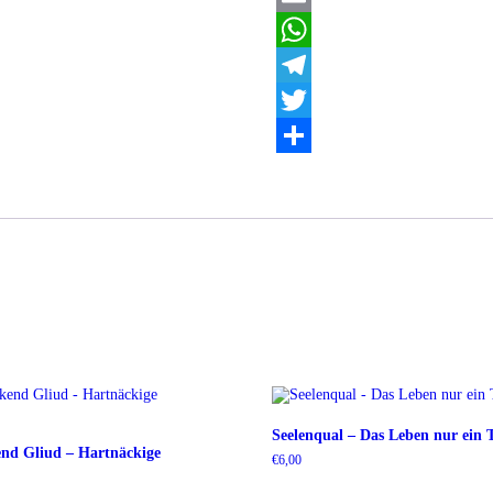
et
Email
Animas
Infernalis
WhatsApp
Menge
Telegram
Twitter
Teilen
Seelenqual – Das Leben nur ei
end Gliud – Hartnäckige
€
6,00