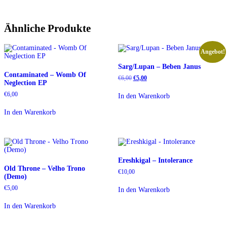
Ähnliche Produkte
Angebot!
Sarg/Lupan – Beben Janus
Contaminated – Womb Of
Ursprünglicher
Aktueller
€
6,00
€
5,00
Neglection EP
Preis
Preis
war:
ist:
€
6,00
In den Warenkorb
€6,00
€5,00.
In den Warenkorb
Ereshkigal – Intolerance
Old Throne – Velho Trono
€
10,00
(Demo)
€
5,00
In den Warenkorb
In den Warenkorb