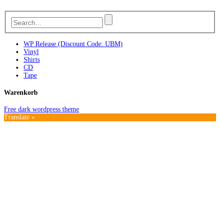
WP Release (Discount Code: UBM)
Vinyl
Shirts
CD
Tape
Warenkorb
Free dark wordpress theme
Translate »