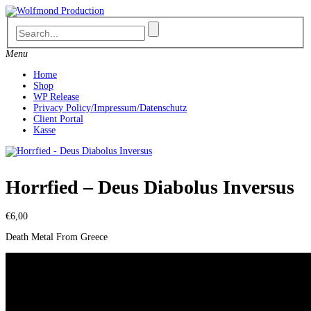
Skip
to
content
Menu
Home
Shop
WP Release
Privacy Policy/Impressum/Datenschutz
Client Portal
Kasse
Horrfied – Deus Diabolus Inversus
€
6,00
Death Metal From Greece