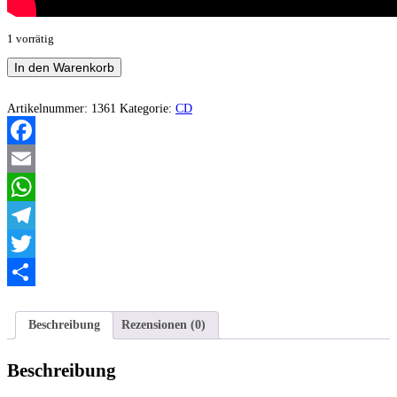
1 vorrätig
Horrfied
In den Warenkorb
-
Deus
Diabolus
Artikelnummer:
1361
Kategorie:
CD
Inversus
Menge
Facebook
Email
WhatsApp
Telegram
Twitter
Teilen
Beschreibung
Rezensionen (0)
Beschreibung