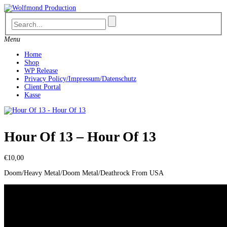
Skip
to
content
Menu
Home
Shop
WP Release
Privacy Policy/Impressum/Datenschutz
Client Portal
Kasse
Hour Of 13 – Hour Of 13
€
10,00
Doom/Heavy Metal/Doom Metal/Deathrock From USA