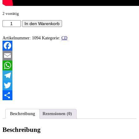
2 vorrätig
Hour
In den Warenkorb
Of
13
-
Artikelnummer:
1094
Kategorie:
CD
Hour
Of
13
Facebook
Menge
Email
WhatsApp
Telegram
Twitter
Teilen
Beschreibung
Rezensionen (0)
Beschreibung