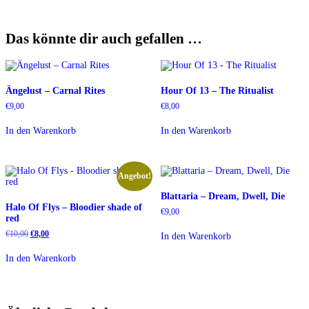
Das könnte dir auch gefallen …
Ängelust ‎– Carnal Rites
Hour Of 13 – The Ritualist
€
9,00
€
8,00
In den Warenkorb
In den Warenkorb
Angebot!
Blattaria ‎– Dream, Dwell, Die
Halo Of Flys – Bloodier shade of
€
9,00
red
Ursprünglicher
Aktueller
€
10,00
€
8,00
In den Warenkorb
Preis
Preis
war:
ist:
In den Warenkorb
€10,00
€8,00.