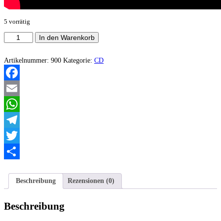
5 vorrätig
Invictus
In den Warenkorb
-
Imperium
Paganum
Artikelnummer:
900
Kategorie:
CD
Menge
Facebook
Email
WhatsApp
Telegram
Twitter
Teilen
Beschreibung
Rezensionen (0)
Beschreibung