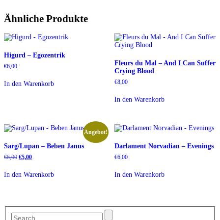
Ähnliche Produkte
Higurd – Egozentrik
Fleurs du Mal – And I Can Suffer
€
6,00
Crying Blood
€
8,00
In den Warenkorb
In den Warenkorb
Angebot!
Sarg/Lupan – Beben Janus
Darlament Norvadian – Evenings
Ursprünglicher
Aktueller
€
6,00
€
5,00
€
6,00
Preis
Preis
war:
ist:
In den Warenkorb
In den Warenkorb
€6,00
€5,00.