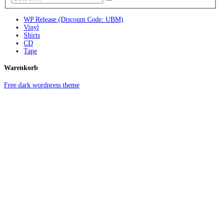
WP Release (Discount Code: UBM)
Vinyl
Shirts
CD
Tape
Warenkorb
Free dark wordpress theme