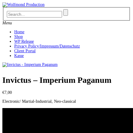
Skip
to
content
Menu
Home
Shop
WP Release
Privacy Policy/Impressum/Datenschutz
Client Portal
Kasse
Invictus – Imperium Paganum
€
7,00
Electronic/ Martial-Industrial, Neo-classical