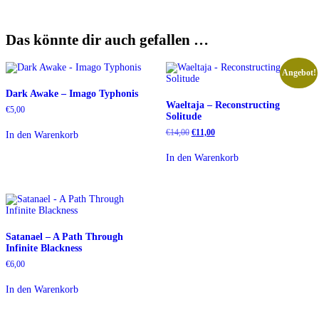
Das könnte dir auch gefallen …
Angebot!
Dark Awake – Imago Typhonis
Waeltaja – Reconstructing
€
5,00
Solitude
Ursprünglicher
Aktueller
€
14,00
€
11,00
In den Warenkorb
Preis
Preis
war:
ist:
In den Warenkorb
€14,00
€11,00.
Satanael – A Path Through
Infinite Blackness
€
6,00
In den Warenkorb