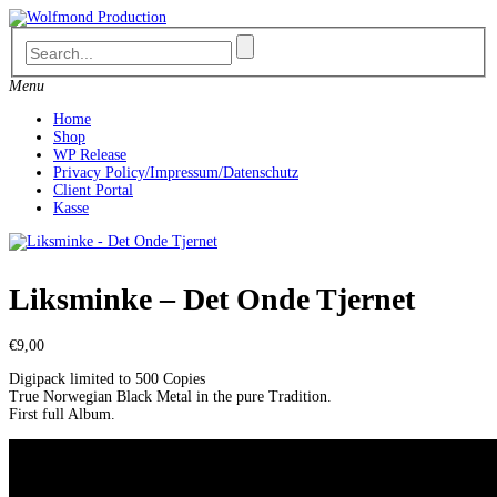
Skip
to
content
Menu
Home
Shop
WP Release
Privacy Policy/Impressum/Datenschutz
Client Portal
Kasse
Liksminke – Det Onde Tjernet
€
9,00
Digipack limited to 500 Copies
True Norwegian Black Metal
in the pure Tradition.
First full Album.