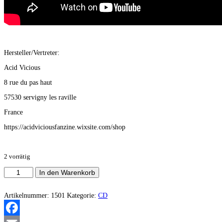
Hersteller/Vertreter:
Acid Vicious
8 rue du pas haut
57530 servigny les raville
France
https://acidviciousfanzine.wixsite.com/shop
2 vorrätig
Liksminke
In den Warenkorb
-
Det
Onde
Artikelnummer:
1501
Kategorie:
CD
Tjernet
Menge