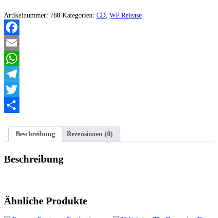
Metal
Great
Artikelnummer:
788
Kategorien:
CD
,
WP Release
Again
2
Menge
Facebook
Email
WhatsApp
Telegram
Twitter
Teilen
Beschreibung
Rezensionen (0)
Beschreibung
Ähnliche Produkte