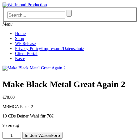
Skip
to
content
Menu
Home
Shop
WP Release
Privacy Policy/Impressum/Datenschutz
Client Portal
Kasse
Make Black Metal Great Again 2
€
70,00
MBMGA Paket 2
10 CDs Deiner Wahl für 70€
9 vorrätig
Make
In den Warenkorb
Black