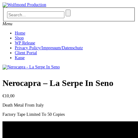
Skip
to
content
Menu
Home
Shop
WP Release
Privacy Policy/Impressum/Datenschutz
Client Portal
Kasse
Nerocapra – La Serpe In Seno
€
10,00
Death Metal From Italy
Factory Tape Limited To 50 Copies