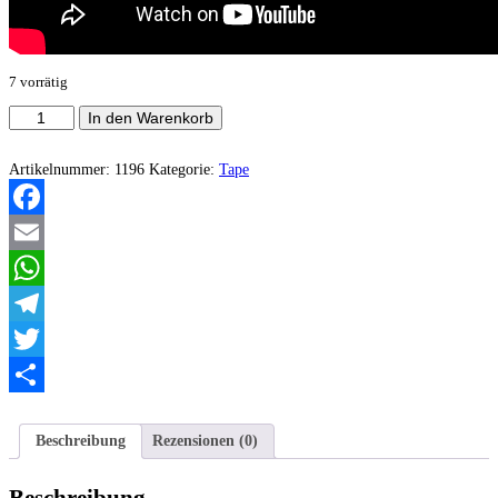
7 vorrätig
Nerocapra
In den Warenkorb
-
La
Serpe
Artikelnummer:
1196
Kategorie:
Tape
In
Seno
Menge
Facebook
Email
WhatsApp
Telegram
Twitter
Teilen
Beschreibung
Rezensionen (0)
Beschreibung