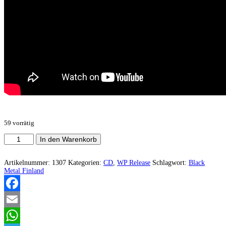
59 vorrätig
Obcasus
In den Warenkorb
-
Omega
Sermon
Artikelnummer:
1307
Kategorien:
CD
,
WP Release
Schlagwort:
Black
Menge
Metal Finland
Facebook
Email