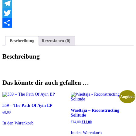
WhatsApp
Telegram
Twitter
Teilen
Beschreibung
Rezensionen (0)
Beschreibung
Das könnte dir auch gefallen …
Angebot!
359 ‎– The Path Of Ayin EP
Waeltaja – Reconstructing
€
8,00
Solitude
Ursprünglicher
Aktueller
€
14,00
€
11,00
In den Warenkorb
Preis
Preis
war:
ist:
In den Warenkorb
€14,00
€11,00.