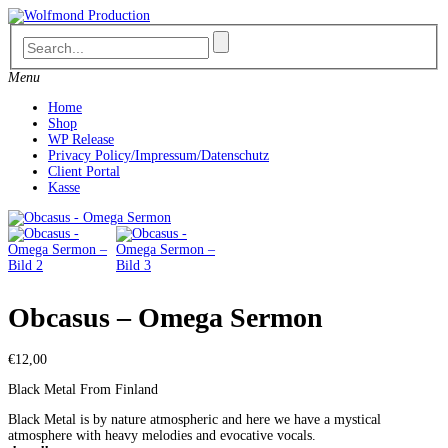
Skip
to
content
Menu
Home
Shop
WP Release
Privacy Policy/Impressum/Datenschutz
Client Portal
Kasse
Obcasus – Omega Sermon
€
12,00
Black Metal From Finland
Black Metal is by nature atmospheric and here we have a mystical
atmosphere with heavy melodies and evocative vocals.