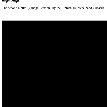
thegallery.gr
The second album „Omega Sermon“ by the Finnish six-piece band Obcasus.