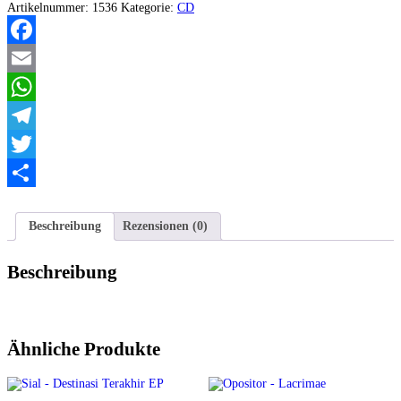
Dij
Artikelnummer:
1536
Kategorie:
CD
Paisan
EP
Menge
Facebook
Email
WhatsApp
Telegram
Twitter
Teilen
Beschreibung
Rezensionen (0)
Beschreibung
Ähnliche Produkte