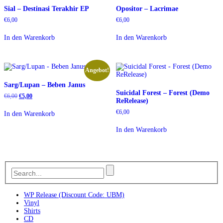
Sial – Destinasi Terakhir EP
Opositor – Lacrimae
€
6,00
€
6,00
In den Warenkorb
In den Warenkorb
Angebot!
Sarg/Lupan – Beben Janus
Suicidal Forest – Forest (Demo
Ursprünglicher
Aktueller
€
6,00
€
5,00
ReRelease)
Preis
Preis
war:
ist:
€
6,00
In den Warenkorb
€6,00
€5,00.
In den Warenkorb
WP Release (Discount Code: UBM)
Vinyl
Shirts
CD