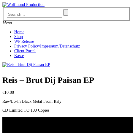
Skip
to
content
Menu
Home
Shop
WP Release
Privacy Policy/Impressum/Datenschutz
Client Portal
Kasse
Reis – Brut Dij Paisan EP
€
10,00
Raw/Lo-Fi Black Metal From Italy
CD Limited TO 100 Copies