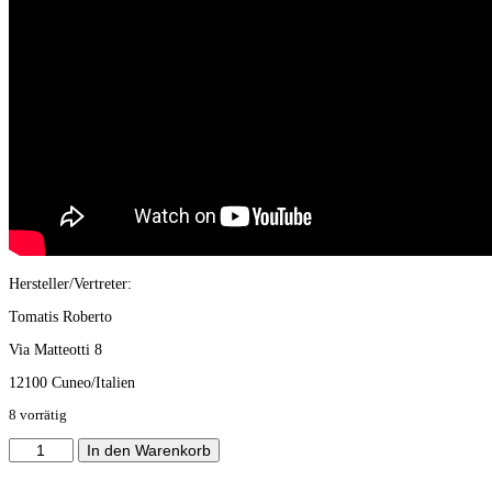
Hersteller/Vertreter:
Tomatis Roberto
Via Matteotti 8
12100 Cuneo/Italien
8 vorrätig
Reis
In den Warenkorb
-
Brut