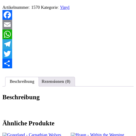
Romuvan
Dainas
Artikelnummer:
1570
Kategorie:
Vinyl
Menge
Facebook
Email
WhatsApp
Telegram
Twitter
Teilen
Beschreibung
Rezensionen (0)
Beschreibung
Ähnliche Produkte