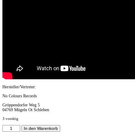
Hersteller/Vertreter:
No Colours Records
Gröppendorfer Weg 5
04769 Mügeln Ot Schleben
3 vorrätig
Romuvos
In den Warenkorb
-