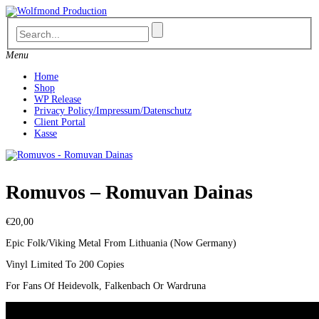
Skip
to
content
Menu
Home
Shop
WP Release
Privacy Policy/Impressum/Datenschutz
Client Portal
Kasse
Romuvos – Romuvan Dainas
€
20,00
Epic Folk/Viking Metal From Lithuania (Now Germany)
Vinyl Limited To 200 Copies
For Fans Of Heidevolk, Falkenbach Or Wardruna