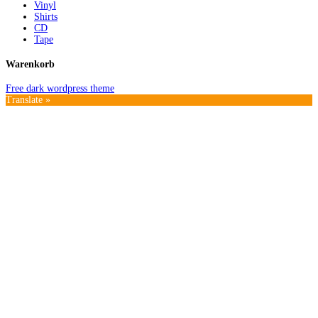
Vinyl
Shirts
CD
Tape
Warenkorb
Free dark wordpress theme
Translate »