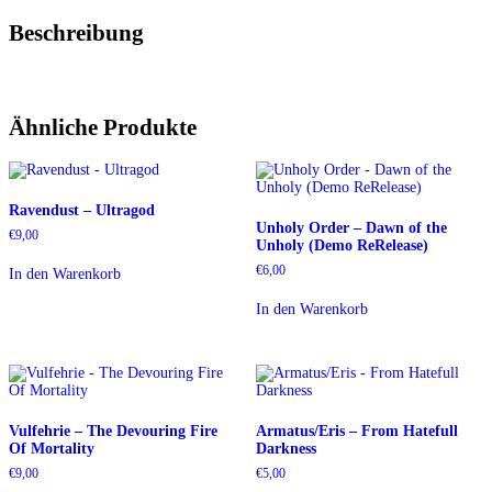
Beschreibung
Ähnliche Produkte
Ravendust – Ultragod
Unholy Order – Dawn of the
€
9,00
Unholy (Demo ReRelease)
€
6,00
In den Warenkorb
In den Warenkorb
Vulfehrie – The Devouring Fire
Armatus/Eris – From Hatefull
Of Mortality
Darkness
€
9,00
€
5,00