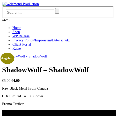
Skip
to
content
Menu
Home
Shop
WP Release
Privacy Policy/Impressum/Datenschutz
Client Portal
Kasse
Angebot!
ShadowWolf – ShadowWolf
Ursprünglicher
Aktueller
€
5,00
€
4,00
Preis
Preis
Raw Black Metal From Canada
war:
ist:
€5,00
€4,00.
CDr Limited To 100 Copies
Promo Trailer: