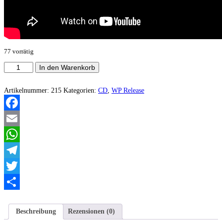
77 vorrätig
ShadowWolf
In den Warenkorb
-
ShadowWolf
Menge
Artikelnummer:
215
Kategorien:
CD
,
WP Release
Facebook
Email
WhatsApp
Telegram
Twitter
Teilen
Beschreibung
Rezensionen (0)