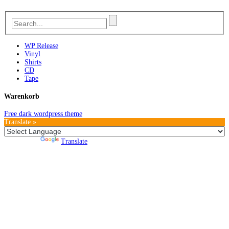
WP Release
Vinyl
Shirts
CD
Tape
Warenkorb
Free dark wordpress theme
Translate »
Powered by
Translate