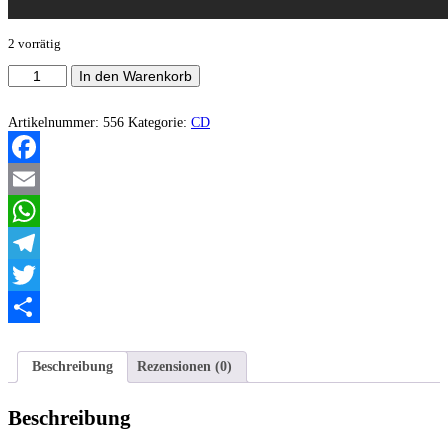
2 vorrätig
Tragacanth
In den Warenkorb
-
Anthology
of
Artikelnummer:
556
Kategorie:
CD
the
east
Menge
Facebook
Email
WhatsApp
Telegram
Twitter
Teilen
Beschreibung
Rezensionen (0)
Beschreibung