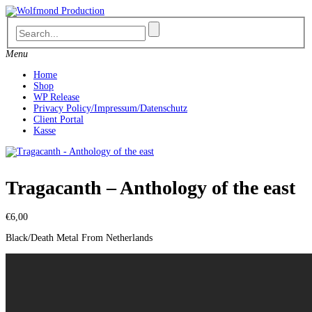
Skip
to
content
Menu
Home
Shop
WP Release
Privacy Policy/Impressum/Datenschutz
Client Portal
Kasse
Tragacanth – Anthology of the east
€
6,00
Black/Death Metal From Netherlands