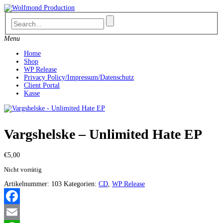
Skip
to
content
Menu
Home
Shop
WP Release
Privacy Policy/Impressum/Datenschutz
Client Portal
Kasse
Vargshelske – Unlimited Hate EP
€
5,00
Nicht vorrätig
Artikelnummer:
103
Kategorien:
CD
,
WP Release
Facebook