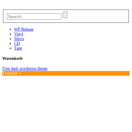
WP Release
Vinyl
Shirts
CD
Tape
Warenkorb
Free dark wordpress theme
Translate »