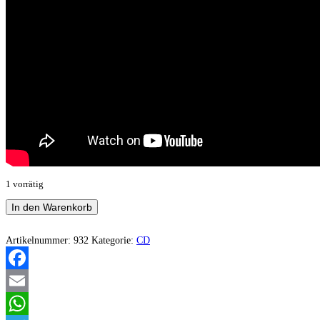
1 vorrätig
XCIII
In den Warenkorb
–
Like
A
Artikelnummer:
932
Kategorie:
CD
Fiend
In
A
Facebook
Cloud
Menge
Email