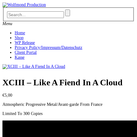
Skip
to
content
Menu
Home
Shop
WP Release
Privacy Policy/Impressum/Datenschutz
Client Portal
Kasse
XCIII – Like A Fiend In A Cloud
€
5,00
Atmospheric Progressive Metal/Avant-garde From France
Limited To 300 Copies