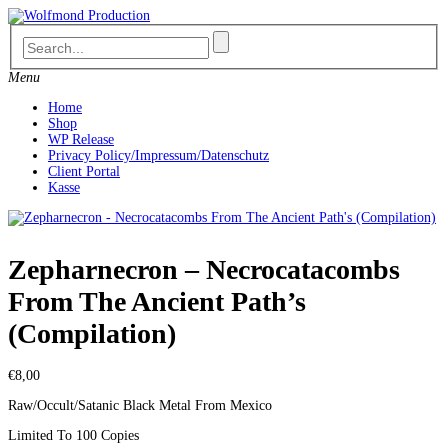
Skip
to
content
Menu
Home
Shop
WP Release
Privacy Policy/Impressum/Datenschutz
Client Portal
Kasse
Zepharnecron – Necrocatacombs
From The Ancient Path’s
(Compilation)
€
8,00
Raw/Occult/Satanic Black Metal From Mexico
Limited To 100 Copies