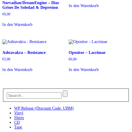
Norvadian/DreamEngine – Dias
war:
ist:
In den Warenkorb
Grises De Soledad & Depresion
€6,00
€5,00.
€
6,00
In den Warenkorb
Ashtavakra – Resistance
Opositor – Lacrimae
€
5,00
€
6,00
In den Warenkorb
In den Warenkorb
WP Release (Discount Code: UBM)
Vinyl
Shirts
CD
Tape