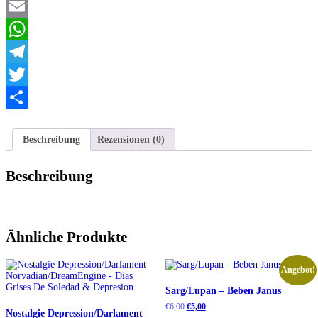
Facebook
(Compilation)
Menge
Email
WhatsApp
Telegram
Twitter
Teilen
Beschreibung
Rezensionen (0)
Beschreibung
Ähnliche Produkte
Angebot!
Sarg/Lupan – Beben Janus
Ursprünglicher
Aktueller
€
6,00
€
5,00
Nostalgie Depression/Darlament
Preis
Preis