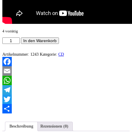
4 vorrätig
Antumbra
In den Warenkorb
-
Oblivion
(Compilation)
Artikelnummer:
1243
Kategorie:
CD
Menge
Facebook
Email
WhatsApp
Telegram
Twitter
Teilen
Beschreibung
Rezensionen (0)