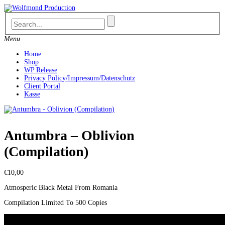
Skip
to
content
Menu
Home
Shop
WP Release
Privacy Policy/Impressum/Datenschutz
Client Portal
Kasse
Antumbra – Oblivion
(Compilation)
€
10,00
Atmosperic Black Metal From Romania
Compilation Limited To 500 Copies