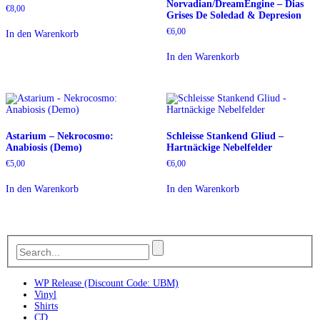
Norvadian/DreamEngine – Dias
€
8,00
Grises De Soledad & Depresion
€
6,00
In den Warenkorb
In den Warenkorb
Astarium – Nekrocosmo:
Schleisse Stankend Gliud –
Anabiosis (Demo)
Hartnäckige Nebelfelder
€
5,00
€
6,00
In den Warenkorb
In den Warenkorb
WP Release (Discount Code: UBM)
Vinyl
Shirts
CD