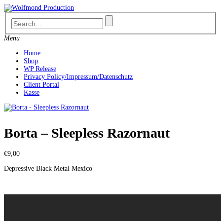
Skip
to
content
Menu
Home
Shop
WP Release
Privacy Policy/Impressum/Datenschutz
Client Portal
Kasse
Borta – Sleepless Razornaut
€
9,00
Depressive Black Metal Mexico