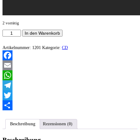
2 vorrätig
Borta
In den Warenkorb
-
Sleepless
Razornaut
Artikelnummer:
1201
Kategorie:
CD
Menge
Facebook
Email
WhatsApp
Telegram
Twitter
Teilen
Beschreibung
Rezensionen (0)
Beschreibung