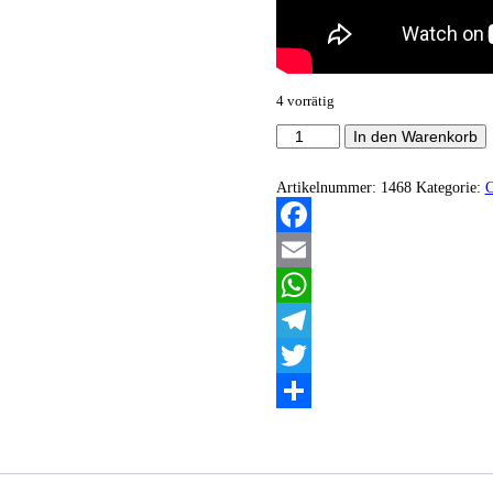
4 vorrätig
Khaospath
In den Warenkorb
-
Synagoga
Obscura
Artikelnummer:
1468
Kategorie:
Menge
Facebook
Email
WhatsApp
Telegram
Twitter
Teilen