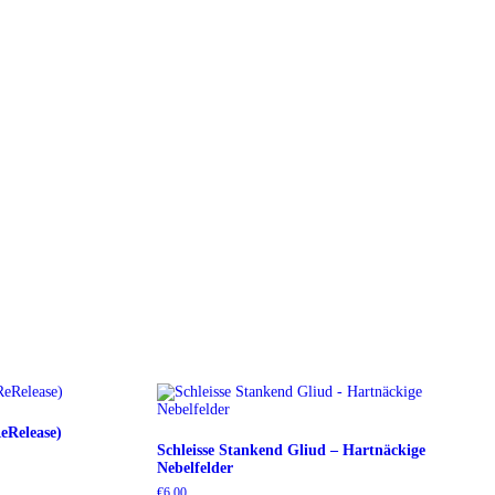
eRelease)
Schleisse Stankend Gliud – Hartnäckige
Nebelfelder
€
6,00