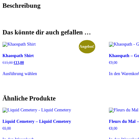
Beschreibung
Das könnte dir auch gefallen …
Angebot!
Khaospath Shirt
Khaospath – Go
Ursprünglicher
Aktueller
€
15,00
€
13,00
€
9,00
Preis
Preis
Dieses
war:
ist:
Ausführung wählen
In den Warenkor
Produkt
€15,00
€13,00.
weist
mehrere
Varianten
auf.
Ähnliche Produkte
Die
Optionen
können
auf
der
Liquid Cemetery – Liquid Cemetery
Fleurs du Mal 
Produktseite
gewählt
€
6,00
€
8,00
werden