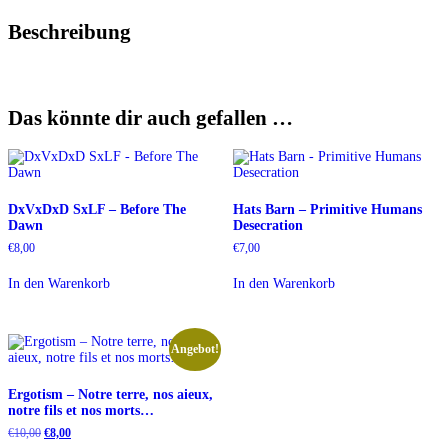
Beschreibung
Das könnte dir auch gefallen …
DxVxDxD SxLF – Before The
Hats Barn – Primitive Humans
Dawn
Desecration
€
8,00
€
7,00
In den Warenkorb
In den Warenkorb
Angebot!
Ergotism – Notre terre, nos aieux,
notre fils et nos morts…
Ursprünglicher
Aktueller
€
10,00
€
8,00
Preis
Preis