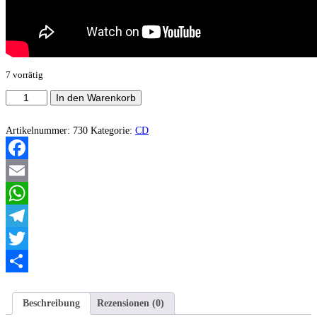
7 vorrätig
La
In den Warenkorb
Ballade
Des
Rats
Artikelnummer:
730
Kategorie:
CD
‎–
Rattus
Magnus
Facebook
Menge
Email
WhatsApp
Telegram
Twitter
Teilen
Beschreibung
Rezensionen (0)