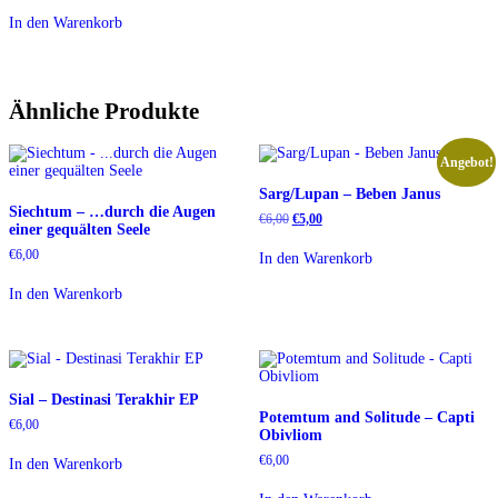
war:
ist:
In den Warenkorb
€10,00
€8,00.
Ähnliche Produkte
Angebot!
Sarg/Lupan – Beben Janus
Siechtum – …durch die Augen
Ursprünglicher
Aktueller
€
6,00
€
5,00
einer gequälten Seele
Preis
Preis
war:
ist:
€
6,00
In den Warenkorb
€6,00
€5,00.
In den Warenkorb
Sial – Destinasi Terakhir EP
Potemtum and Solitude – Capti
€
6,00
Obivliom
€
6,00
In den Warenkorb