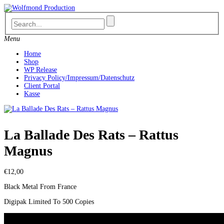
Skip
to
content
Menu
Home
Shop
WP Release
Privacy Policy/Impressum/Datenschutz
Client Portal
Kasse
La Ballade Des Rats ‎– Rattus
Magnus
€
12,00
Black Metal From France
Digipak Limited To 500 Copies