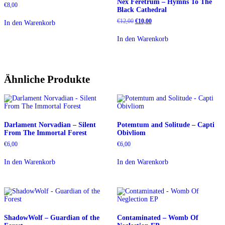
Nex Feretrum – Hymns To The
€
8,00
Black Cathedral
Ursprünglicher
Aktueller
€
12,00
€
10,00
In den Warenkorb
Preis
Preis
war:
ist:
In den Warenkorb
€12,00
€10,00.
Ähnliche Produkte
Darlament Norvadian – Silent
Potemtum and Solitude – Capti
From The Immortal Forest
Obivliom
€
6,00
€
6,00
In den Warenkorb
In den Warenkorb
ShadowWolf – Guardian of the
Contaminated – Womb Of