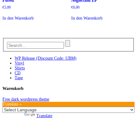
Forest
Neglection EP
€
5,00
€
6,00
In den Warenkorb
In den Warenkorb
WP Release (Discount Code: UBM)
Vinyl
Shirts
CD
Tape
Warenkorb
Free dark wordpress theme
Translate »
Powered by
Translate