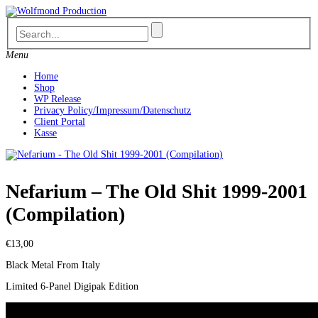
Skip
to
content
Menu
Home
Shop
WP Release
Privacy Policy/Impressum/Datenschutz
Client Portal
Kasse
Nefarium – The Old Shit 1999-2001
(Compilation)
€
13,00
Black Metal From Italy
Limited 6-Panel Digipak Edition