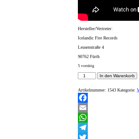
Hersteller/Vertreter:
Icelandic Fire Records
Leusenstraße 4
90762 Fürth
5 vorrätig
Northern
In den Warenkorb
Krig
-
Concept
Artikelnummer:
1543
Kategorie:
V
of
a
Suicidal
Facebook
Journey
Menge
Email
WhatsApp
Telegram