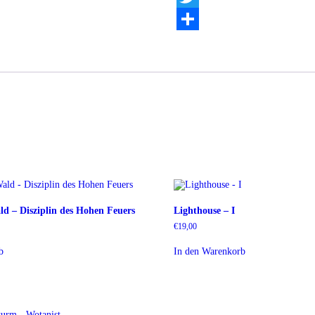
Twitter
Teilen
d – Disziplin des Hohen Feuers
Lighthouse – I
€
19,00
b
In den Warenkorb