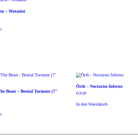
rm – Wotanist
b
Örth – Nocturno Inferno
he Beast – Bestial Torment (7″
€
18,00
In den Warenkorb
b