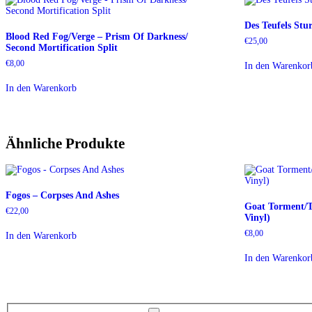
Des Teufels Stu
Blood Red Fog​/​Verge – Prism Of Darkness​/​
€
25,00
Second Mortification Split
€
8,00
In den Warenkor
In den Warenkorb
Ähnliche Produkte
Fogos – Corpses And Ashes
Goat Torment/T
€
22,00
Vinyl)
€
8,00
In den Warenkorb
In den Warenkor