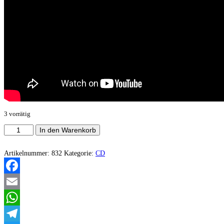
3 vorrätig
Nuit
In den Warenkorb
Noire
‎–
Sa
Artikelnummer:
832
Kategorie:
CD
Majesté
La
Nuit
Facebook
Menge
Email
WhatsApp