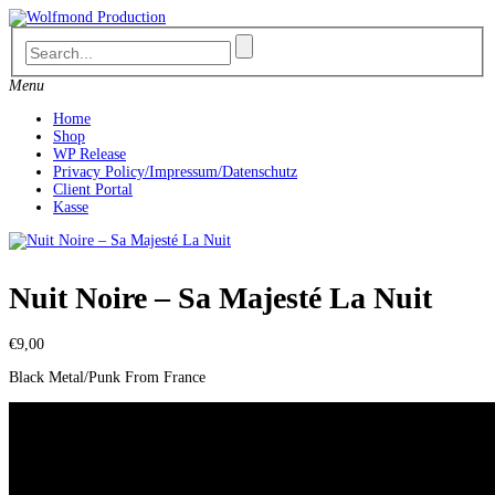
Skip
to
content
Menu
Home
Shop
WP Release
Privacy Policy/Impressum/Datenschutz
Client Portal
Kasse
Nuit Noire ‎– Sa Majesté La Nuit
€
9,00
Black Metal/Punk From France