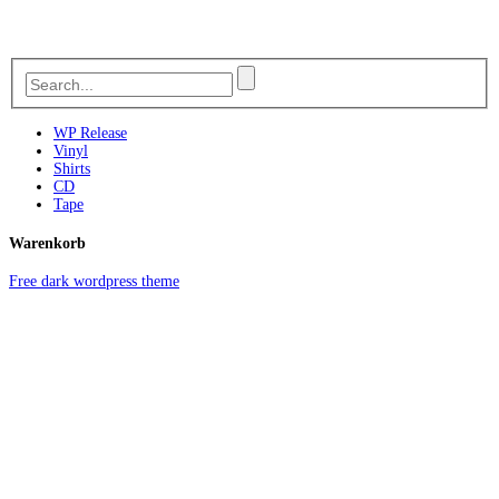
WP Release
Vinyl
Shirts
CD
Tape
Warenkorb
Free dark wordpress theme