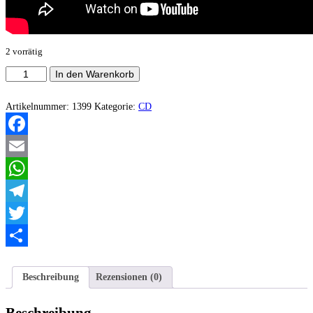
2 vorrätig
Paganus
In den Warenkorb
-
Paganus
Menge
Artikelnummer:
1399
Kategorie:
CD
Facebook
Email
WhatsApp
Telegram
Twitter
Teilen
Beschreibung
Rezensionen (0)
Beschreibung