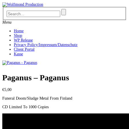
Skip
to
content
Menu
Home
Shop
WP Release
Privacy Policy/Impressum/Datenschutz
Client Portal
Kasse
Paganus – Paganus
€
5,00
Funeral Doom/Sludge Metal From Finland
CD Limited To 1000 Copies