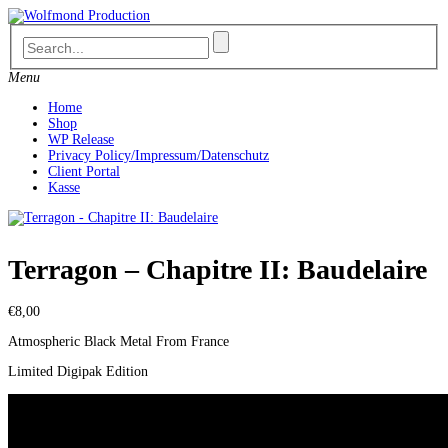
Skip
to
content
Menu
Home
Shop
WP Release
Privacy Policy/Impressum/Datenschutz
Client Portal
Kasse
Terragon – Chapitre II: Baudelaire
€
8,00
Atmospheric Black Metal From France
Limited Digipak Edition