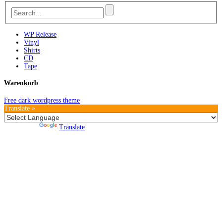
WP Release
Vinyl
Shirts
CD
Tape
Warenkorb
Free dark wordpress theme
Translate »
Powered by
Translate