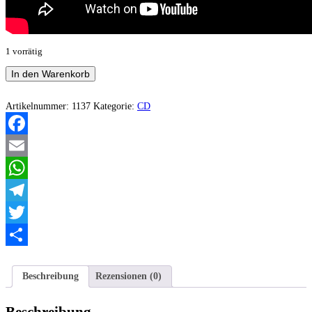
1 vorrätig
Terragon
In den Warenkorb
-
Chapitre
II:
Artikelnummer:
1137
Kategorie:
CD
Baudelaire
Menge
Facebook
Email
WhatsApp
Telegram
Twitter
Teilen
Beschreibung
Rezensionen (0)
Beschreibung