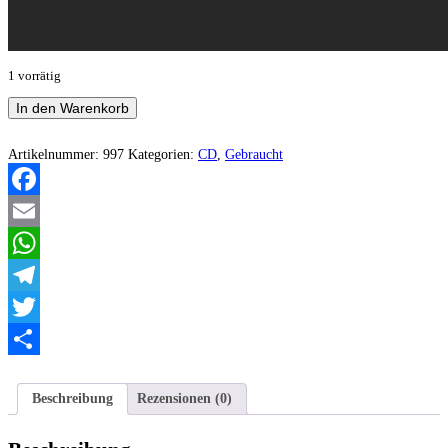
1 vorrätig
Withdraw/Desolacion
In den Warenkorb
Nocturna
-
Beneath
Artikelnummer:
997
Kategorien:
CD
,
Gebraucht
the
Moonlight
Menge
Facebook
Email
WhatsApp
Telegram
Twitter
Teilen
Beschreibung
Rezensionen (0)