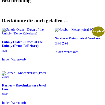
Beschreibung
Das könnte dir auch gefallen …
Angebot!
Nocebo – Metaphysical Warfare
Unholy Order – Dawn of the
Ursprünglicher
Aktueller
€
6,00
€
5,00
Unholy (Demo ReRelease)
Preis
Preis
war:
ist:
€
6,00
In den Warenkorb
€6,00
€5,00.
In den Warenkorb
Karner – Knochnkerker (Jewel
Case)
€
8,00
In den Warenkorb