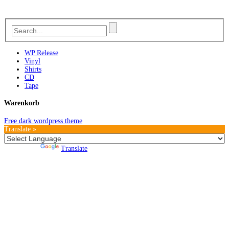
WP Release
Vinyl
Shirts
CD
Tape
Warenkorb
Free dark wordpress theme
Translate »
Powered by
Translate