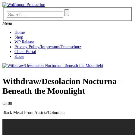
Skip
to
content
Menu
Home
Shop
WP Release
Privacy Policy/Impressum/Datenschutz
Client Portal
Kasse
Withdraw/Desolacion Nocturna –
Beneath the Moonlight
€
5,00
Black Metal From Austria/Colombia