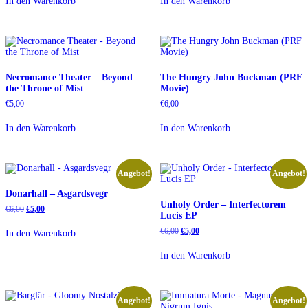
In den Warenkorb
In den Warenkorb
€6,00
€5,00.
€5,00
€4,00.
Necromance Theater – Beyond
The Hungry John Buckman (PRF
the Throne of Mist
Movie)
€
5,00
€
6,00
In den Warenkorb
In den Warenkorb
Angebot!
Angebot!
Donarhall – Asgardsvegr
Unholy Order – Interfectorem
Ursprünglicher
Aktueller
€
6,00
€
5,00
Lucis EP
Preis
Preis
war:
ist:
Ursprünglicher
Aktueller
€
6,00
€
5,00
In den Warenkorb
€6,00
€5,00.
Preis
Preis
war:
ist:
In den Warenkorb
€6,00
€5,00.
Angebot!
Angebot!