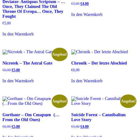
Deviator- Antiquus Scriptum – …
Ursprünglicher
Aktueller
€
5,00
€
4,00
Once, They Claimed The Old
Preis
Preis
Throne Of Evropa… Once, They
war:
ist:
In den Warenkorb
Fought
€5,00
€4,00.
€
5,00
In den Warenkorb
Angebot!
Nicrotek – The Astral Gate
Chronik – Der letzte Abschied
Ursprünglicher
Aktueller
€
6,00
€
5,00
€
6,00
Preis
Preis
war:
ist:
In den Warenkorb
In den Warenkorb
€6,00
€5,00.
Angebot!
Angebot!
Gorthaur – Om Cmapцeв ​ (…
Suicide Forest – Cannibalism
From the Old Ones)
Love Story
Ursprünglicher
Aktueller
Ursprünglicher
Aktueller
€
6,00
€
5,00
€
5,00
€
4,00
Preis
Preis
Preis
Preis
war:
ist:
war:
ist: