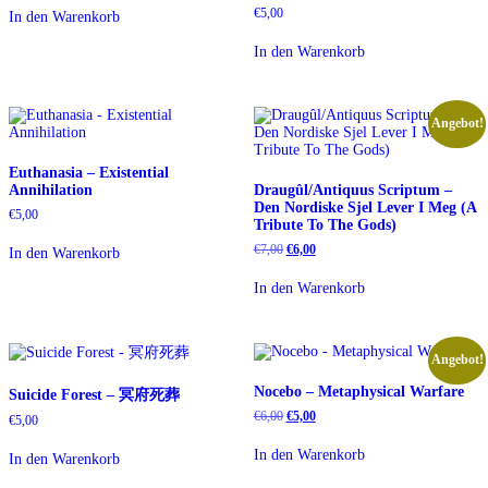
war:
ist:
€
5,00
In den Warenkorb
€5,00
€4,00.
In den Warenkorb
Angebot!
Euthanasia – Existential
Annihilation
Draugûl/Antiquus Scriptum –
Den Nordiske Sjel Lever I Meg (A
€
5,00
Tribute To The Gods)
Ursprünglicher
Aktueller
€
7,00
€
6,00
In den Warenkorb
Preis
Preis
war:
ist:
In den Warenkorb
€7,00
€6,00.
Angebot!
Nocebo – Metaphysical Warfare
Suicide Forest – 冥府死葬
Ursprünglicher
Aktueller
€
6,00
€
5,00
€
5,00
Preis
Preis
war:
ist:
In den Warenkorb
In den Warenkorb
€6,00
€5,00.