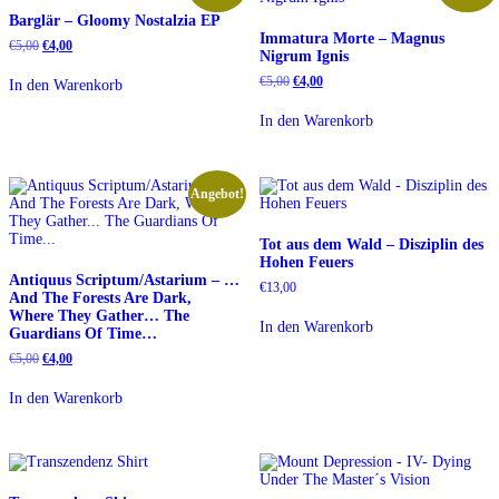
Barglär – Gloomy Nostalzia EP
Immatura Morte – Magnus
Ursprünglicher
Aktueller
€
5,00
€
4,00
Nigrum Ignis
Preis
Preis
war:
ist:
Ursprünglicher
Aktueller
€
5,00
€
4,00
In den Warenkorb
€5,00
€4,00.
Preis
Preis
war:
ist:
In den Warenkorb
€5,00
€4,00.
Angebot!
Tot aus dem Wald – Disziplin des
Hohen Feuers
Antiquus Scriptum/Astarium – …
€
13,00
And The Forests Are Dark,
Where They Gather… The
In den Warenkorb
Guardians Of Time…
Ursprünglicher
Aktueller
€
5,00
€
4,00
Preis
Preis
war:
ist:
In den Warenkorb
€5,00
€4,00.