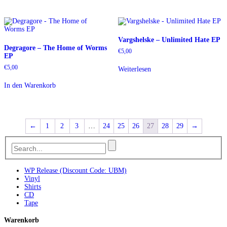
Vargshelske – Unlimited Hate EP
Degragore – The Home of Worms
€
5,00
EP
€
5,00
Weiterlesen
In den Warenkorb
←
1
2
3
…
24
25
26
27
28
29
→
WP Release (Discount Code: UBM)
Vinyl
Shirts
CD
Tape
Warenkorb