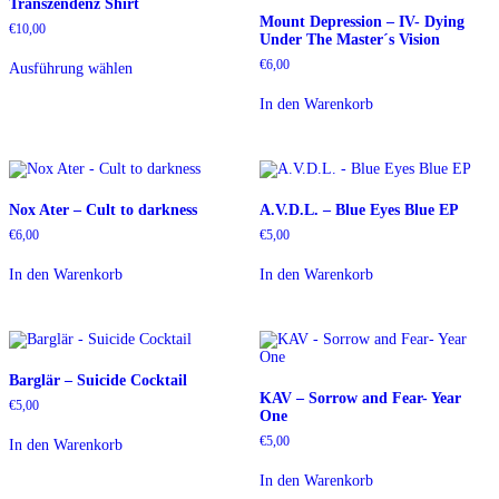
Transzendenz Shirt
Mount Depression – IV- Dying
€
10,00
Under The Master´s Vision
Dieses
€
6,00
Ausführung wählen
Produkt
weist
In den Warenkorb
mehrere
Varianten
auf.
Die
Optionen
können
Nox Ater – Cult to darkness
A.V.D.L. – Blue Eyes Blue EP
auf
der
€
6,00
€
5,00
Produktseite
gewählt
In den Warenkorb
In den Warenkorb
werden
Barglär – Suicide Cocktail
KAV – Sorrow and Fear- Year
€
5,00
One
€
5,00
In den Warenkorb
In den Warenkorb