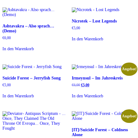
Nicrotek – Lost Legends
Ashtavakra – Also sprach…
€
5,00
(Demo)
€
6,00
In den Warenkorb
In den Warenkorb
Angebot!
Suicide Forest – Jerryfish Song
Irmeynsul – Im Jahreskreis
Ursprünglicher
Aktueller
€
5,00
€
6,00
€
5,00
Preis
Preis
war:
ist:
In den Warenkorb
In den Warenkorb
€6,00
€5,00.
Angebot!
[IT]/Suicide Forest – Coldness
Alone