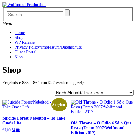
Skip
to
content
Menu
Home
Shop
WP Release
Privacy Policy/Impressum/Datenschutz
Client Portal
Kasse
Shop
Nach
Ergebnisse 833 – 864 von 927 werden angezeigt
Aktualität
sortiert
Angebot!
Suicide Forest/Nebeltod – To Take
One’s Life
Old Throne – O Ódio é Só o Que
Resta (Demo 2007/Wolfmond
Ursprünglicher
Aktueller
€
5,00
€
4,00
Edition 2017)
Preis
Preis