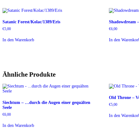
Satanic Forest/Kolac/1389/Eris
Shadowdream – 
€
5,00
€
6,00
In den Warenkorb
In den Warenkor
Ähnliche Produkte
Old Throne – V
Siechtum – …durch die Augen einer gequälten
€
5,00
Seele
€
6,00
In den Warenkor
In den Warenkorb