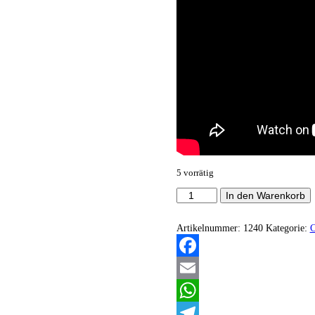
5 vorrätig
Kolac
In den Warenkorb
-
Kolac
Menge
Artikelnummer:
1240
Kategorie:
Facebook
Email
WhatsApp