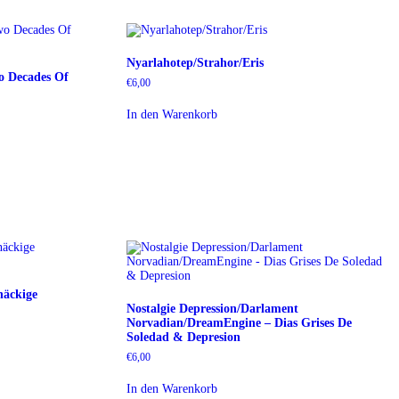
Nyarlahotep/Strahor/Eris
o Decades Of
€
6,00
In den Warenkorb
näckige
Nostalgie Depression/Darlament
Norvadian/DreamEngine – Dias Grises De
Soledad & Depresion
€
6,00
In den Warenkorb