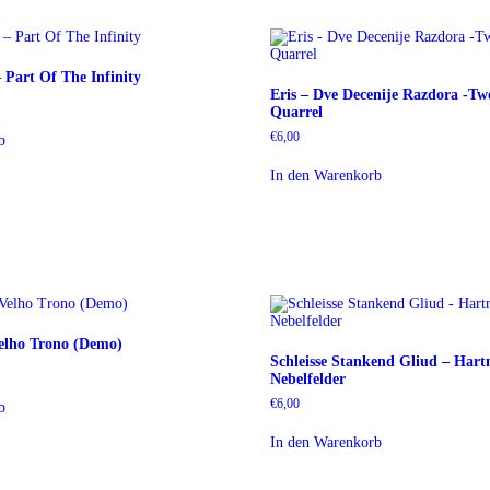
Part Of The Infinity
Eris – Dve Decenije Razdora -Tw
Quarrel
€
6,00
b
In den Warenkorb
elho Trono (Demo)
Schleisse Stankend Gliud – Hart
Nebelfelder
€
6,00
b
In den Warenkorb