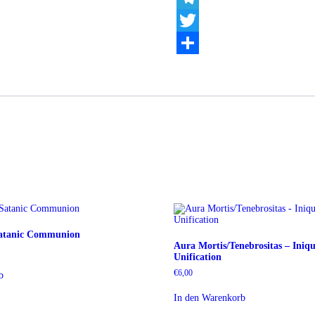
Telegram
Twitter
Teilen
Satanic Communion
Aura Mortis/Tenebrositas – Iniqu
Unification
€
6,00
b
In den Warenkorb