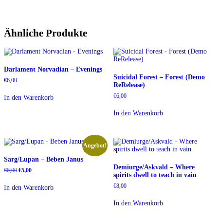
Ähnliche Produkte
Darlament Norvadian – Evenings
Suicidal Forest – Forest (Demo
€
6,00
ReRelease)
€
6,00
In den Warenkorb
In den Warenkorb
Angebot!
Sarg/Lupan – Beben Janus
Demiurge/Askvald – Where
Ursprünglicher
Aktueller
€
6,00
€
5,00
spirits dwell to teach in vain
Preis
Preis
war:
ist:
€
8,00
In den Warenkorb
€6,00
€5,00.
In den Warenkorb