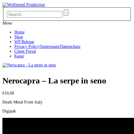
Skip
to
content
Menu
Home
Shop
WP Release
Privacy Policy/Impressum/Datenschutz
Client Portal
Kasse
Nerocapra – La serpe in seno
€
10,00
Death Metal From Italy
Digipak