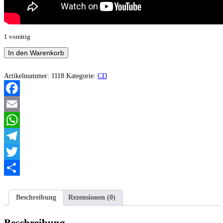
1 vorrätig
Nerocapra
In den Warenkorb
-
La
serpe
Artikelnummer:
1118
Kategorie:
CD
in
seno
Menge
Facebook
Email
WhatsApp
Telegram
Twitter
Teilen
Beschreibung
Rezensionen (0)
Beschreibung